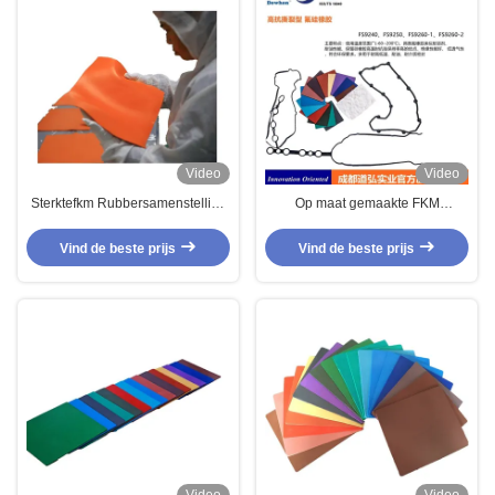
Video
Video
Sterktefkm Rubbersamenstelling
Op maat gemaakte FKM
met grote trekspanning voor
rubbercompound voor de
Uitstekende Chemische
chemische en
Vind de beste prijs
Vind de beste prijs
Weerstand
ruimtevaartindustrie