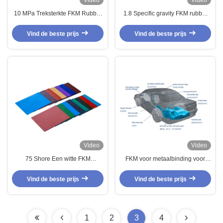
Video
Video
10 MPa Treksterkte FKM Rubber
1.8 Specific gravity FKM rubber
Compound voor hoge
compounds met 75 Shore A
temperatuur afdichting
hardheid Uitstekende
Vind de beste prijs
Vind de beste prijs
Uitstekende chemische
oliebestendigheid
weerstand
Video
Video
75 Shore Een witte FKM
FKM voor metaalbinding voor
rubberverbinding met uitstekende
olieverzegelingen 10 MPa
ozonbestandheid
Treksterkte Fluoroelastomeer
Vind de beste prijs
Vind de beste prijs
1
2
3
4