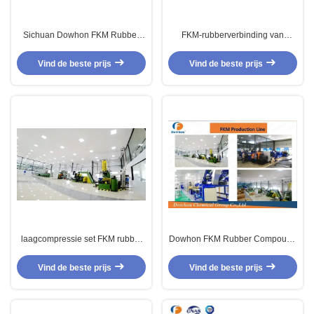
Sichuan Dowhon FKM Rubber
FKM-rubberverbinding van
Compound met lage compressie
peroxide-kwaliteit met lage
en hoge temperatuurbestandheid
compressie voor banden en
Vind de beste prijs
Vind de beste prijs
voor de automobielindustrie
zegels van horloges
laagcompressie set FKM rubber
Dowhon FKM Rubber Compound
compound met hoge
met lage compressie en hoge
temperatuurweerstand voor de
temperatuurbestandheid voor de
Vind de beste prijs
Vind de beste prijs
automobielindustrie
automobielindustrie