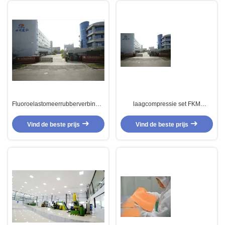
Fluoroelastomeerrubberverbinding
laagcompressie set FKM
met lage compressie en hoge
rubbercompound voor de
temperatuurbestendigheid voor
automobielindustrie met hoge
Vind de beste prijs
Vind de beste prijs
de automobielindustrie
temperatuurweerstand