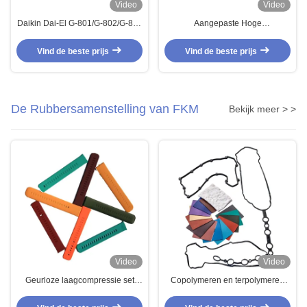
Video
Video
Daikin Dai-El G-801/G-802/G-803
Aangepaste Hoge
Fluoroelastomeerverbindingen
Verlengingssterkte FKM Lage
voor rubber slangen
Mooney Fluoroelastomer
Vind de beste prijs
Vind de beste prijs
olieverzegelingen pakkingen
De Rubbersamenstelling van FKM
Bekijk meer > >
Video
Video
Geurloze laagcompressie set
Copolymeren en terpolymeren
FKM Rubber Compound voor
Fluoroelastomeer voorverbinding
slimme draagbare apparaten