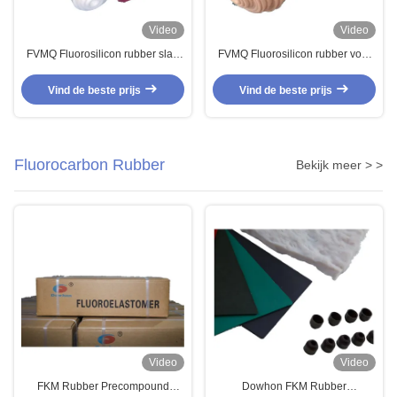
Video
Video
FVMQ Fluorosilicon rubber slab
FVMQ Fluorosilicon rubber voor
voor O-ring gaskets Verschillende
O-ring gaskets
kleuren
Hoogtemperatuurweerstand
Vind de beste prijs
Vind de beste prijs
Fluorocarbon Rubber
Bekijk meer > >
Video
Video
FKM Rubber Precompound
Dowhon FKM Rubber