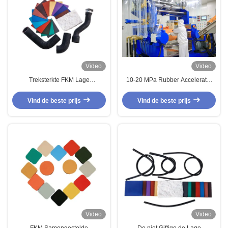
Video
Video
Treksterkte FKM Lage
10-20 MPa Rubber Accelerator
Temperatuur
Rubber -40 tot 200 graden
Celsius
Vind de beste prijs
Vind de beste prijs
Video
Video