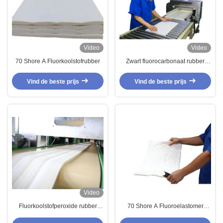
Video
Video
70 Shore A Fluorkoolstofrubber
Zwart fluorocarbonaat rubber
voor FKM O Rings Gaskets Parts
Low Compression Set
Vind de beste prijs
Vind de beste prijs
Video
Fluorkoolstofperoxide rubber
70 Shore A Fluoroelastomer
laagtemperatuurbestand FKM
rubber met uitstekende brandstof-