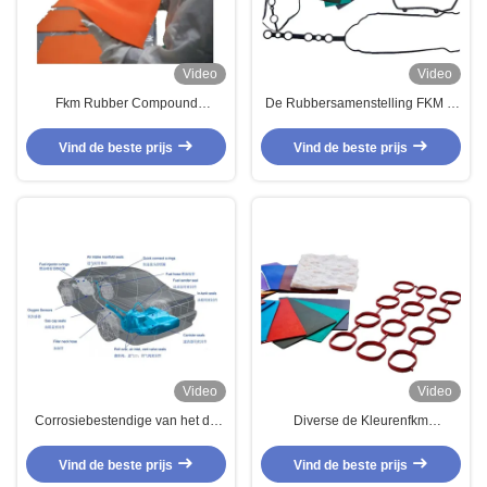
Video
Video
Fkm Rubber Compound
De Rubbersamenstelling FKM O
Copolymer Fkm voor auto rubber
Ring Material Low Compression
onderdelen brandstof slangen
Set van ISO9001 Fluoroelastomer
Vind de beste prijs
Vind de beste prijs
Video
Video
Corrosiebestendige van het de
Diverse de Kleurenfkm
Samenstellingsfkm Copolymeer
Rubbersamenstelling van Eco
van FKM Rubber van het Fluor
van het slijtagebewijs voor de
Vind de beste prijs
Vind de beste prijs
Turboladers Hoge de
Rubberslang van de de