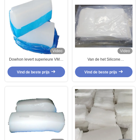
Video
Video
Dowhon levert superieure VMQ-
Van de het Silicone
compound voor verschillende
Rubbersamenstelling van MVQ
industrieën
Zachte RTV HTV Geurloze
Vind de beste prijs
Vind de beste prijs
milieuvriendelijk