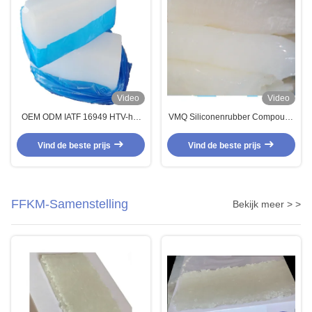
Video
Video
OEM ODM IATF 16949 HTV-het
VMQ Siliconenrubber Compound
Oplosmiddel en de
Witte Plaat voor Oliekeerringen
Olieweerstand van de Silicone
12-20 Drukvervorming
Vind de beste prijs
Vind de beste prijs
Rubbersamenstelling
FFKM-Samenstelling
Bekijk meer > >