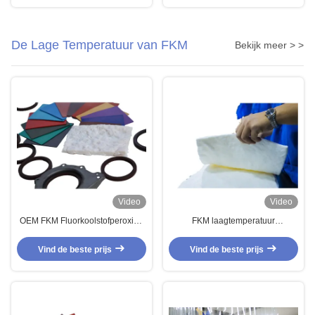
Olieverbinding
Ladersbrandstof van
Slangenpakkingen Turbo
De Lage Temperatuur van FKM
Bekijk meer > >
Video
Video
OEM FKM Fluorkoolstofperoxide
FKM laagtemperatuur
rubber
oliebestendige afdichtingen
Vind de beste prijs
Vind de beste prijs