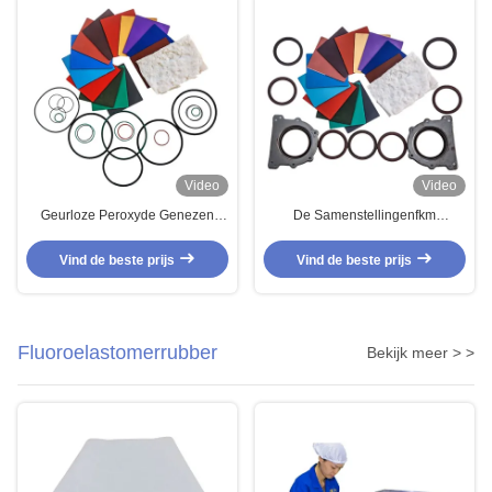
Video
Video
Geurloze Peroxyde Genezen
De Samenstellingenfkm
FKM-Fluor Rubberolie Bestand
Rubbersamenstellingen O Ring
voor het Systeem van de
Fluorocarbon Durable van het
Vind de beste prijs
Vind de beste prijs
Brandstofslang
douanesilicone
Fluoroelastomerrubber
Bekijk meer > >