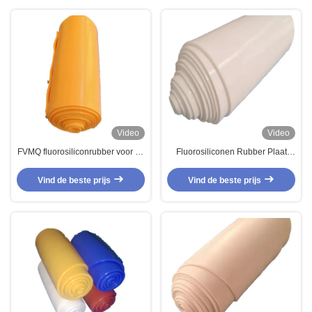
Video
Video
FVMQ fluorosiliconrubber voor O-
Fluorosiliconen Rubber Plaat
ringen en bekleding,
voor O-ringen Pakkingen Hoge
oliebestendige
Temperatuurbestendigheid
Vind de beste prijs
Vind de beste prijs