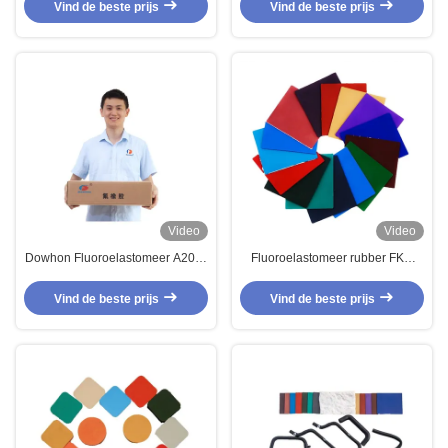
en UV-bestandheid
Vind de beste prijs
Vind de beste prijs
Video
Video
Dowhon Fluoroelastomeer A201c
Fluoroelastomeer rubber FKM
Alternatief Fkm Rubber Fpm
grondstoffen Compound 3m
Voorverbindingsbrandstofweerstand
Grades voor slimme draagbare
Vind de beste prijs
Vind de beste prijs
apparaten