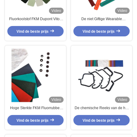
Video
Video
Fluorkoolstof FKM Dupont Viton
De niet Giftige Wearable
rubber voor brandstofslangen
Apparaten van Fluoroelastomer O
ingewikkelde rubberonderdelen
Ring Sheet Rubber For Smart
Vind de beste prijs
Vind de beste prijs
Video
Video
Hoge Sterkte FKM Fluorrubber
De chemische Reeks van de het
Oliekeerring Pakking O-ringen
Copolymeer Lage Compressie
voor Automotive en Lucht- en
van Weerstandsfluoroelastomer
Vind de beste prijs
Vind de beste prijs
Ruimtevaart Toepassingen
FKM