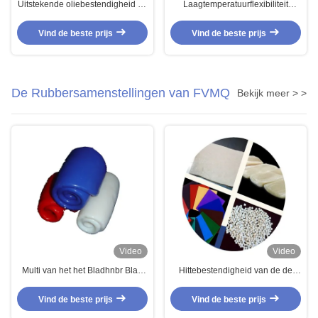
Uitstekende oliebestendigheid en
Laagtemperatuurflexibiliteit
goede vlambestendigheid
Hydrogeneerd NBR rubber met
Nitrilbutadiene rubber mengsel
goede elektrische isolatie
Vind de beste prijs
Vind de beste prijs
voor zware toepassingen
De Rubbersamenstellingen van FVMQ
Bekijk meer > >
Video
Video
Multi van het het Bladhnbr Blad
Hittebestendigheid van de de
Gehydrogeneerd Nitril van
Olieweerstand van
Kleurenfluorosilicone het
Fluorosiliconefvmq de
Vind de beste prijs
Vind de beste prijs
Butadieenrubber
Rubbersamenstellingen