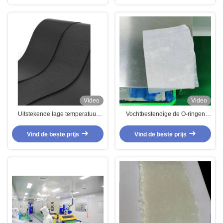
weerstand
Video
Video
Uitstekende lage temperatuur
Vochtbestendige de O-ringen
flexibiliteit FFKM samengestelde
Goede Elasticiteit van
chemische oliebestandheid
Aflasfluoroelastomer
Vind de beste prijs
Vind de beste prijs