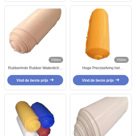
Video
Video
Rubberhnbr Rubber Waterdichte
Hoge Precisiefvmq het
het Blad Volledige Vorm van FKM
Rubbersamenstellingen
VMQ FVMQ
Flashless EPDM Rubber
Vind de beste prijs
Vind de beste prijs
Waterdicht maken