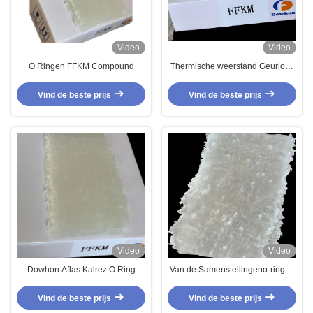
Video
Video
O Ringen FFKM Compound
Thermische weerstand Geurloze
FFKM samengestelde rubber
Perfluoroelastomer
Vind de beste prijs
Vind de beste prijs
samengestelde O-ringen
Video
Video
Dowhon Aflas Kalrez O Ring
Van de Samenstellingeno-ringen
Perfluoroelastomer Compound
van Kalrezperfluoroelastomer
Voor O Rings Ffkm O Rings
FFKM de Chemische Weerstand
Vind de beste prijs
Vind de beste prijs
Hoogtemperatuur Thermische
Dowhon Aflas 300s