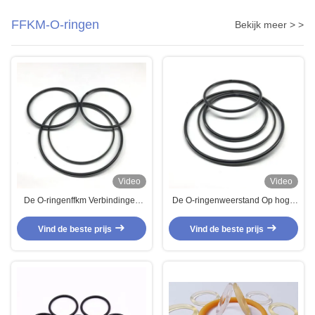
FFKM-O-ringen
Bekijk meer > >
Video
Video
De O-ringenffkm Verbindingen
De O-ringenweerstand Op hoge
van Perfluoroelastomer van
temperatuur van Dowhonamber
Aflas150l IATF 16949 GB/T 28001
fluoroelastomer kalrez FFKM Al
Vind de beste prijs
Vind de beste prijs
FFKM O-ringen
Chemische Weerstand