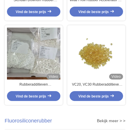
Accelerators Rubber Additieven
30 VC 20 ASM-1 ASM-2 49,1%
Voor FKM Precompound
Actief
Vind de beste prijs
Vind de beste prijs
Fluoroelastomer Gum
Video
Video
Rubberadditieven
VC20, VC30 Rubberadditieven
Rubberversneller VC 30, VC 20
ITAF 16949 ISO45001 FKM
voor de Gom van Fkm
Rubber Raw Gum Copolymer
Vind de beste prijs
Vind de beste prijs
Precompound Fluoroelastomer
Fluorosiliconerubber
Bekijk meer > >