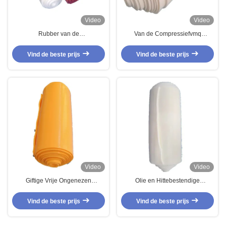
Video
Video
Rubber van de
Van de Compressiefvmq
Samenstellingenfluorosilicone
Rubbersamenstellingen van de
van douanevormen FVMQ het
douane de Autovorm Verbinding
Vind de beste prijs
Vind de beste prijs
Rubber voor O Ring Seals
van de het Nitrilffkm NBR
Materiële Vlakke Wasmachine
Video
Video
Giftige Vrije Ongenezen
Olie en Hittebestendige
Rubbersamenstellingenoem
Rubberblad Gehydrogeneerde
Silicone Rubber Hoge Prestaties
het Nitrilo-ring van Fluorosilicone
Vind de beste prijs
Vind de beste prijs