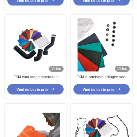
Vind de beste prijs
Vind de beste prijs
Fluoroelastomer Compound
Video
Video
FKM voor laagtemperatuur
FKM-rubberverbindingen voor
olieverzegelingspakketten met
pakkingen en afdichtingen
peroxide
Vind de beste prijs
Vind de beste prijs