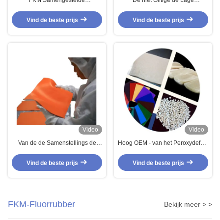
FKM Samengestelde
De niet Giftige de Lage
brandstofweerstand
Temperatuurfkm Fluorocarbon
Olieweerstand
van FKM Pakkingen van de
Vind de beste prijs
Vind de beste prijs
Laagtemperatuurweerstand
Laderso-ringen van Turbo
Rubber slang Rubber bekleding
Multifunctionele ISO9001
Video
Video
Van de de Samenstellings de
Hoog OEM - van het Peroxydefkm
Antischuring van FKM
FPM Fluoroelastomer Pakkingen
Fluoroelastomer Brandstof
van dichtheidsbisphenol de
Vind de beste prijs
Vind de beste prijs
Rubberslang het Vormen
Brandstofslangen
Methode
FKM-Fluorrubber
Bekijk meer > >