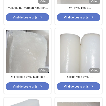
Video
Video
Volledig het Vormen Kleurrijke
Wit VMQ-Hoog
Geurloos van de Silicone
Samenstellingsmvq Rubber -
Rubbervmq Samenstelling
dichtheids Flexibel Silicone
Vind de beste prijs
Vind de beste prijs
Rubbero Ring Raw Material
Video
Video
De flexibele VMQ-Materiële
Giftige Vrije VMQ-
Bestand Brandstof van de
Vriendschappelijke het Silicone
Silicone Rubberpakking Gebruikt
Rubbersamenstelling van
Vind de beste prijs
Vind de beste prijs
op Chemische Gebieden
Samenstellingseco