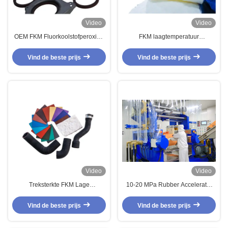
Video
Video
OEM FKM Fluorkoolstofperoxide
FKM laagtemperatuur
rubber
oliebestendige afdichtingen
Vind de beste prijs
Vind de beste prijs
Video
Video
Treksterkte FKM Lage
10-20 MPa Rubber Accelerator
Temperatuur
Rubber -40 tot 200 graden
Celsius
Vind de beste prijs
Vind de beste prijs