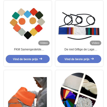
Video
Video
FKM Samengestelde
De niet Giftige de Lage
brandstofweerstand
Temperatuurfkm Fluorocarbon
Olieweerstand
van FKM Pakkingen van de
Vind de beste prijs
Vind de beste prijs
Laagtemperatuurweerstand
Laderso-ringen van Turbo
Rubber slang Rubber bekleding
Multifunctionele ISO9001