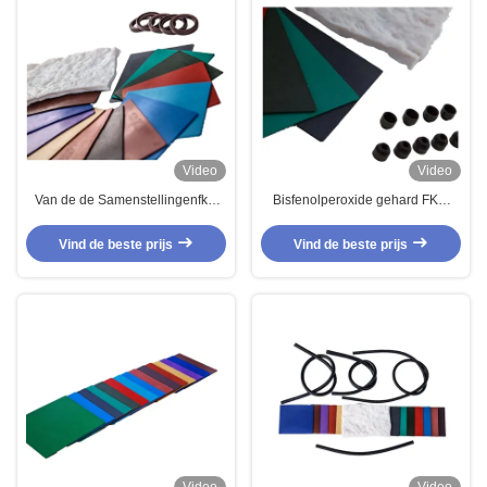
Video
Video
Van de de Samenstellingenfkm
Bisfenolperoxide gehard FKM
Brandstof van de lage
rubberverbinding met lage
Temperatuurweerstand FKM de
temperatuurbestendigheid en
Vind de beste prijs
Vind de beste prijs
Slang Giftige Vrije Eco
brandstofbestendige
eigenschappen