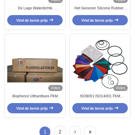
Video
Video
De Lage Waterdichte
Het Genezen Silicone Rubbero
Temperatuurfkm
Ring Fuel Rubber Hose
Rubbersamenstellingen met
ISO14001 IATF16949 van FKM
Vind de beste prijs
Vind de beste prijs
hoge weerstand van FKM
Peroxyde
Video
Video
Bisphenol Uithardbare FKM
ISO9001 ISO14001 FKM
Rubber Compound met Lage
Laagtemperatuur
Temperatuurbestendigheid en
Hoogtemperatuur Voor Olie slang
Vind de beste prijs
Vind de beste prijs
Reukloze Eigenschappen voor
Gaskets O Rings
Automobielafdichtingen
1
2