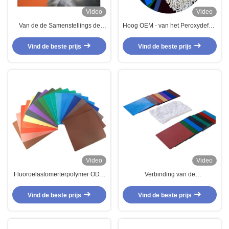
Video
Video
Van de de Samenstellings de
Hoog OEM - van het Peroxydefkm
Antischuring van FKM
FPM Fluoroelastomer Pakkingen
Fluoroelastomer Brandstof
van dichtheidsbisphenol de
Vind de beste prijs
Vind de beste prijs
Rubberslang het Vormen
Brandstofslangen
Methode
Video
Video
Fluoroelastomerterpolymer ODM
Verbinding van de
van de Olie Bestand
Weerstandsfluororubber van de
Rubberverbindingen van de
water de Bestand Rubberfpm
Vind de beste prijs
Vind de beste prijs
Samenstellingsfkm Lage
FKM Lage Temperatuur
Temperatuur