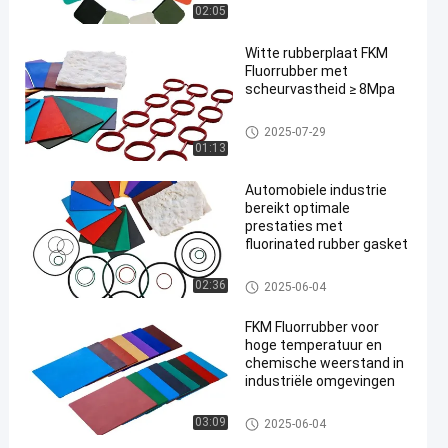
02:05
Witte rubberplaat FKM
Fluorrubber met
scheurvastheid ≥ 8Mpa
FKM-Fluorrubber
2025-07-29
01:13
Automobiele industrie
bereikt optimale
prestaties met
fluorinated rubber gasket
FKM-Fluorrubber
02:36
2025-06-04
FKM Fluorrubber voor
hoge temperatuur en
chemische weerstand in
industriële omgevingen
FKM-Fluorrubber
03:09
2025-06-04