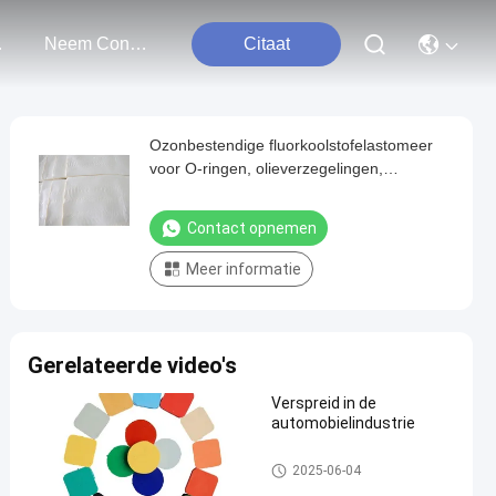
ten
Neem Contact Met Ons Op
Citaat
Ozonbestendige fluorkoolstofelastomeer
voor O-ringen, olieverzegelingen,
pakkingen en slangen
Contact opnemen
Meer informatie
Gerelateerde video's
Verspreid in de
automobielindustrie
FKM-Fluorrubber
2025-06-04