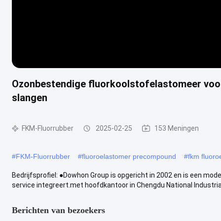
Ozonbestendige fluorkoolstofelastomeer voor 
slangen
FKM-Fluorrubber
2025-02-25
153 Meningen
#
FKM-Fluorrubber
#
fluoroelastomer precompound
#
fkm fluoro
Bedrijfsprofiel: ●Dowhon Group is opgericht in 2002 en is een m
service integreert.met hoofdkantoor in Chengdu National Industrial 
Berichten van bezoekers