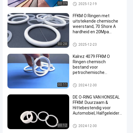
De Rubbersamenstelling van F
00:09
2025-12-19
KM
FFKM O Ringen met
uitstekende chemische
weerstand, 70 Shore A
hardheid en 20Mpa
treksterkte voor ruwe
omgevingen
FFKM-O-ringen
00:28
2025-12-23
Kalrez 4079 FFKM O
Ringen chemisch
bestand voor
petrochemische
industrie, militaire
industrie en
FFKM-O-ringen
00:11
2024-12-30
halfgeleiderindustrie
DE O-RING VAN HONSEAL
FFKM: Duurzaam &
Hittebestendig voor
Automobiel, Halfgeleider,
& meer
FFKM-O-ringen
00:12
2024-12-30