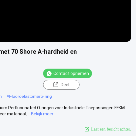
met 70 Shore A-hardheid en
Contact opnemen
Deel
n
#
Fluoroelastomero-ring
um Perfluorinated O-ringen voor Industriële Toepassingen FFKM
r materiaal,...
Bekijk meer
Laat een bericht achter.