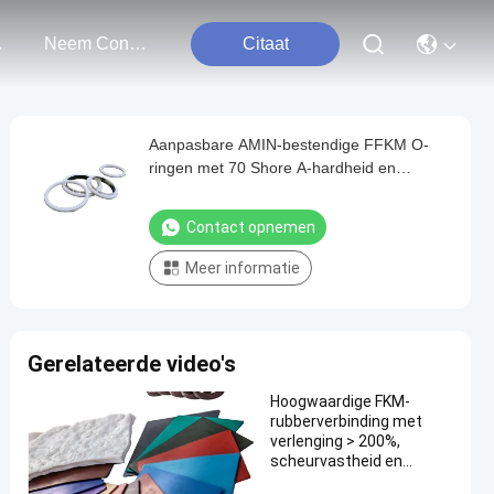
ten
Neem Contact Met Ons Op
Citaat
Aanpasbare AMIN-bestendige FFKM O-
ringen met 70 Shore A-hardheid en
scheurbestandheid
Contact opnemen
Meer informatie
Gerelateerde video's
Hoogwaardige FKM-
rubberverbinding met
verlenging > 200%,
scheurvastheid en
metaalbinding