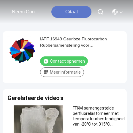
ten
Neem Contact Met Ons Op
Citaat
IATF 16949 Geurloze Fluorocarbon
Rubbersamenstelling voor
Automobielindustrie
Contact opnemen
Meer informatie
Gerelateerde video's
FFKM samengestelde
perfluorelastomeer met
temperatuurbestendigheid
van -20°C tot 315°C,
uitstekende