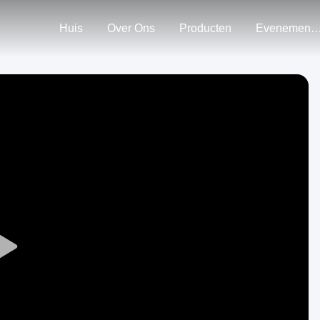
Huis
Over Ons
Producten
Evenemen
Play
Video