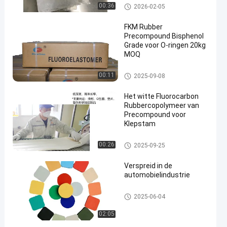
oliebestendigheid en 70
FFKM-Samenstelling
00:36
2026-02-05
Shore A hardheid
FKM Rubber
Precompound Bisphenol
Grade voor O-ringen 20kg
MOQ
en
Fluorocarbon Rubber
00:11
2025-09-08
Het witte Fluorocarbon
Rubbercopolymeer van
Precompound voor
Klepstam
Fluorocarbon Rubber
00:26
2025-09-25
Verspreid in de
automobielindustrie
FKM-Fluorrubber
2025-06-04
02:05