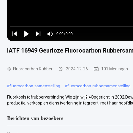
Loaded
:
0%
0:00
/
0:00
Play
Play
Play
Mute
Current
Duration
next
next
IATF 16949 Geurloze Fluorocarbon Rubbersame
Time
Fluorocarbon Rubber
2024-12-26
101 Meningen
#
fluorocarbon samenstelling
#
fluorocarbon rubbersamenstelling
Fluorkoolstofrubberverbinding Wie zijn wij? ●Opgericht in 2002
productie, verkoop en dienstverlening integreert, met haar hoofdkan
Berichten van bezoekers