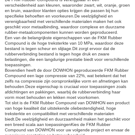
verscheidenheid aan kleuren, waaronder zwart, wit, oranje, groen
en bruin, waardoor klanten opties krijgen die passen bij hun
specifieke behoeften en voorkeuren.De veelzijdigheid en
verenigbaarheid met verschillende materialen maken het ook
geschikt voor metaalbinding, waardoor complexe en duurzame
rubber-metaalcomponenten kunnen worden geproduceerd.
Een van de belangrijkste eigenschappen van de FKM Rubber
Compound is de hoge treksterkte van 10 MPa, waardoor deze
bestand is tegen scheur en slijtage.Dit zorgt ervoor dat de
rubberverbinding bestand is tegen hoge druk en zware
belastingen, die een langdurige prestatie biedt voor verschillende
toepassingen.
Bovendien heeft de door DOWHON geproduceerde FKM Rubber
Compound een lage compressie van 22%, wat betekent dat het
zelfs na compressie zijn oorspronkelijke vorm en afmetingen kan
behouden.Deze eigenschap is cruciaal voor toepassingen zoals
afdichtingen en pakkingen, waarbij de rubberverbinding haar
vorm moet behouden en lekken moet voorkomen.
Tot slot is de FKM Rubber Compound van DOWHON een product
van hoge kwaliteit dat uitstekende oliebestendigheid, hoge
treksterkte en compatibiliteit met verschillende materialen
biedt.De veelzijdigheid en duurzaamheid maken het geschikt voor
een breed scala aan toepassingenKies de FKM Rubber
Compound van DOWHON voor uw volgende project en ervaar de