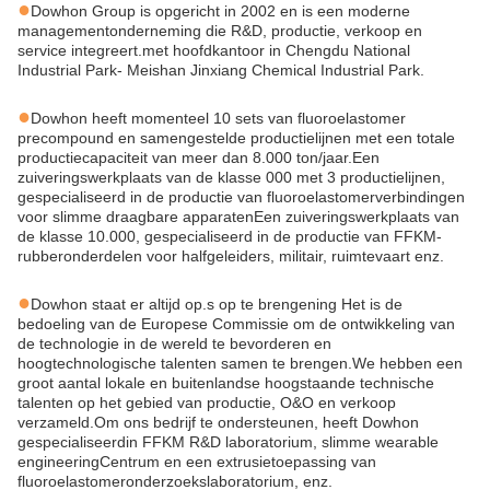
●
Dowhon Group is opgericht in 2002 en is een moderne
managementonderneming die R&D, productie, verkoop en
service integreert.met hoofdkantoor in Chengdu National
Industrial Park- Meishan Jinxiang Chemical Industrial Park.
●
Dowhon heeft momenteel 10 sets van fluoroelastomer
precompound en samengestelde productielijnen met een totale
productiecapaciteit van meer dan 8.000 ton/jaar.Een
zuiveringswerkplaats van de klasse 000 met 3 productielijnen,
gespecialiseerd in de productie van fluoroelastomerverbindingen
voor slimme draagbare apparatenEen zuiveringswerkplaats van
de klasse 10.000, gespecialiseerd in de productie van FFKM-
rubberonderdelen voor halfgeleiders, militair, ruimtevaart enz.
●
Dowhon staat er altijd op.
s
op te brengen
ing
Het is de
bedoeling van de Europese Commissie om de ontwikkeling van
de technologie in de wereld te bevorderen en
hoogtechnologische talenten samen te brengen.
W
e hebben een
groot aantal lokale en buitenlandse hoogstaande technische
talenten op het gebied van productie, O&O en verkoop
verzameld.
Om ons bedrijf te ondersteunen, heeft Dowhon
gespecialiseerd
in
FFKM R&D laboratorium, slimme wearable
engineering
Centrum
en een extrusietoepassing van
fluoroelastomeronderzoekslaboratorium, enz.