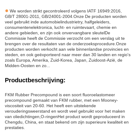
●
We worden strikt gecontroleerd volgens IATF 16949:2016,
GB/T 28001-2011, GB/24001-2004.
Onze
De producten worden
veel gebruikt in
de automobielindustrie
tr
y,
halfgeleiders,
consumentenelektronica, lucht- en ruimtevaart, chemie en
andere gebieden
, en zijn ook onvervangbare sleutel
De
Commissie heeft de Commissie verzocht om een verslag uit te
brengen over de resultaten van de onderzoeksprocedure.
Onze
producten worden verkocht aan vele binnenlandse provincies en
steden, en ook geëxporteerd naar meer dan 30 landen en regio's
zoals Europa, Amerika, Zuid-Korea, Japan, Zuidoost-Azië
, de
Midden-Oosten en zo...
Productbeschrijving:
FKM Rubber Precompound is een soort fluoroelastomeer
precompound gemaakt van FKM rubber, met een Mooney-
viscositeit van 20-60. Het heeft een uitstekende
verouderingsweerstand en wordt veel gebruikt voor het maken
van oliedichtingen,O-ringenHet product wordt geproduceerd in
Chengdu, China, en staat bekend om zijn superieure kwaliteit en
prestaties.