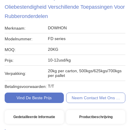
Oliebestendigheid Verschillende Toepassingen Voor
Rubberonderdelen
DOWHON
Merknaam:
FD series
Modelnummer:
20KG
MOQ:
10-12usd/kg
Prijs:
20kg per carton, 500kgs/625kgs/700kgs
Verpakking:
per pallet
T/T
Betalingsvoorwaarden:
Vind De Beste Prijs
Neem Contact Met Ons Op
Gedetailleerde Informatie
Productbeschrijving