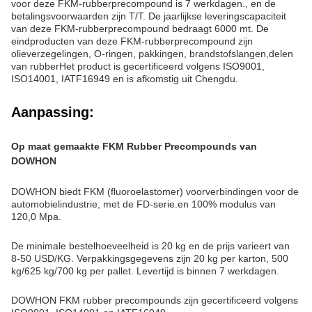
voor deze FKM-rubberprecompound is 7 werkdagen., en de
betalingsvoorwaarden zijn T/T. De jaarlijkse leveringscapaciteit
van deze FKM-rubberprecompound bedraagt 6000 mt. De
eindproducten van deze FKM-rubberprecompound zijn
olieverzegelingen, O-ringen, pakkingen, brandstofslangen,delen
van rubberHet product is gecertificeerd volgens ISO9001,
ISO14001, IATF16949 en is afkomstig uit Chengdu.
Aanpassing:
Op maat gemaakte FKM Rubber Precompounds van
DOWHON
DOWHON biedt FKM (fluoroelastomer) voorverbindingen voor de
automobielindustrie, met de FD-serie.en 100% modulus van
120,0 Mpa.
De minimale bestelhoeveelheid is 20 kg en de prijs varieert van
8-50 USD/KG. Verpakkingsgegevens zijn 20 kg per karton, 500
kg/625 kg/700 kg per pallet. Levertijd is binnen 7 werkdagen.
DOWHON FKM rubber precompounds zijn gecertificeerd volgens