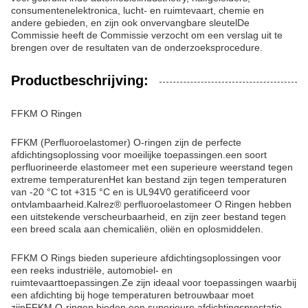
consumentenelektronica, lucht- en ruimtevaart, chemie en
andere gebieden
, en zijn ook onvervangbare sleutel
De
Commissie heeft de Commissie verzocht om een verslag uit te
brengen over de resultaten van de onderzoeksprocedure.
Productbeschrijving:
FFKM O Ringen
FFKM (Perfluoroelastomer) O-ringen zijn de perfecte
afdichtingsoplossing voor moeilijke toepassingen.een soort
perfluorineerde elastomeer met een superieure weerstand tegen
extreme temperaturenHet kan bestand zijn tegen temperaturen
van -20 °C tot +315 °C en is UL94V0 geratificeerd voor
ontvlambaarheid.Kalrez® perfluoroelastomeer O Ringen hebben
een uitstekende verscheurbaarheid, en zijn zeer bestand tegen
een breed scala aan chemicaliën, oliën en oplosmiddelen.
FFKM O Rings bieden superieure afdichtingsoplossingen voor
een reeks industriële, automobiel- en
ruimtevaarttoepassingen.Ze zijn ideaal voor toepassingen waarbij
een afdichting bij hoge temperaturen betrouwbaar moet
zijnFFKM O-ringen bieden een superieure afdichtingsprestatie