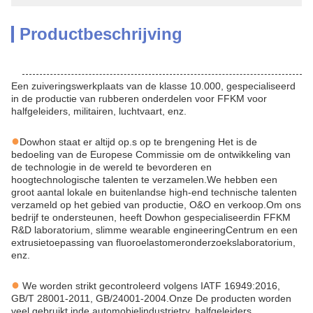
Productbeschrijving
Een zuiveringswerkplaats van de klasse 10.000, gespecialiseerd
in de productie van rubberen onderdelen voor FFKM voor
halfgeleiders, militairen, luchtvaart, enz.
●
Dowhon staat er altijd op.
s
op te brengen
ing
Het is de
bedoeling van de Europese Commissie om de ontwikkeling van
de technologie in de wereld te bevorderen en
hoogtechnologische talenten te verzamelen.
W
e hebben een
groot aantal lokale en buitenlandse high-end technische talenten
verzameld op het gebied van productie, O&O en verkoop.
Om ons
bedrijf te ondersteunen, heeft Dowhon
gespecialiseerd
in
FFKM
R&D laboratorium, slimme wearable engineering
Centrum
en een
extrusietoepassing van fluoroelastomeronderzoekslaboratorium,
enz.
●
We worden strikt gecontroleerd volgens IATF 16949:2016,
GB/T 28001-2011, GB/24001-2004.
Onze
De producten worden
veel gebruikt in
de automobielindustrie
tr
y,
halfgeleiders,