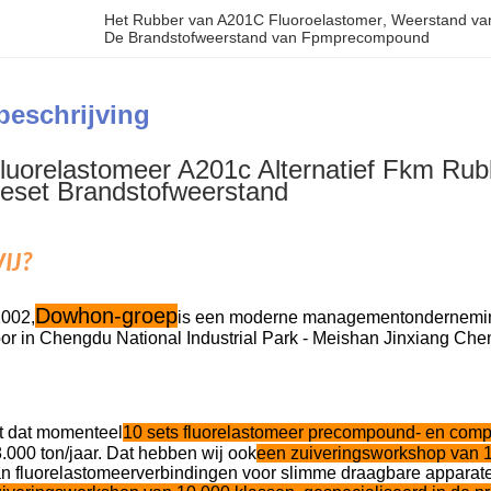
Het Rubber van A201C Fluoroelastomer
, 
Weerstand van
De Brandstofweerstand van Fpmprecompound
beschrijving
uorelastomeer A201c Alternatief Fkm R
eset Brandstofweerstand
IJ?
Dowhon-groep
2002,
is een moderne managementonderneming 
or in Chengdu National Industrial Park - Meishan Jinxiang Chemi
 dat momenteel
10 sets fluorelastomeer precompound- en comp
.000 ton/jaar. Dat hebben wij ook
een zuiveringsworkshop van 1
an fluorelastomeerverbindingen voor slimme draagbare apparaten