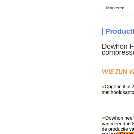
Markeren:
Product
Dowhon Fl
compressi
WIE ZIJN W
●
Opgericht in 
met hoofdkanto
●
Dowhon heeft
van meer dan 8
de productie v