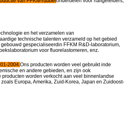
productie van FFKM-rubber
onderdelen voor halfgeleiders,
echnologie en het verzamelen van
ardige technische talenten verzameld op het gebied
n gebouwd
gespecialiseerd
in
FFKM R&D-laboratorium,
ekslaboratorium voor fluorelastomeren, enz.
01-2004.
Ons
producten worden veel gebruikt in
de
 chemische en andere gebieden
, en zijn ook
 producten worden verkocht aan veel binnenlandse
s zoals Europa, Amerika, Zuid-Korea, Japan en Zuidoost-