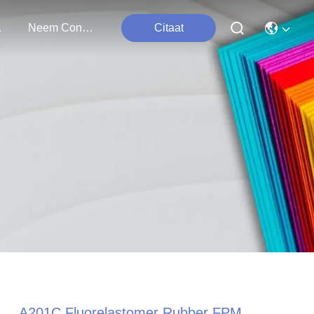
ten
Neem Contact Met Ons Op
Citaat
A201C Fluorelastomer Rubber FPM