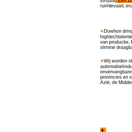
ton/jaar
. Een z
ruimtevaart, en
●
Dowhon dringt
hightechtalente
van productie,
slimme draagba
●
Wij worden s
automobielindu
onvervangbare 
provincies en 
Azië
, de
Midden
1.