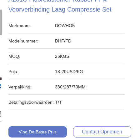
Voorverbinding Laag Compressie Set
Merknaam:
DOWHON
Modelnummer:
DHF/FD
MOQ:
25KGS
Prijs:
18-20USD/KG
Verpakking:
380*287*70MM
Betalingsvoorwaarden:
T/T
Contact Opnemen
Vind De Beste Prijs