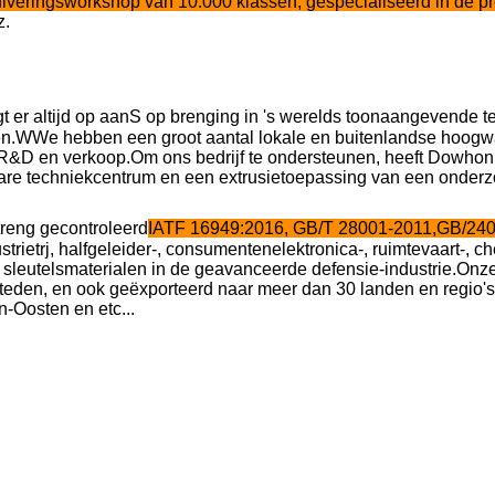
uiveringsworkshop van 10.000 klassen, gespecialiseerd in de 
z.
 er altijd op aan
S
op breng
ing
in 's werelds toonaangevende t
n.
W
We hebben een groot aantal lokale en buitenlandse hoogwa
 R&D en verkoop.
Om ons bedrijf te ondersteunen, heeft Dowho
re techniek
centrum
en een extrusietoepassing van een onderzo
treng gecontroleerd
IATF 16949:2016, GB/T 28001-2011,GB/240
strie
tr
j,
halfgeleider-, consumentenelektronica-, ruimtevaart-,
sleutels
materialen in de geavanceerde defensie-industrie.
Onze
steden, en ook geëxporteerd naar meer dan 30 landen en regio'
-Oosten en etc...