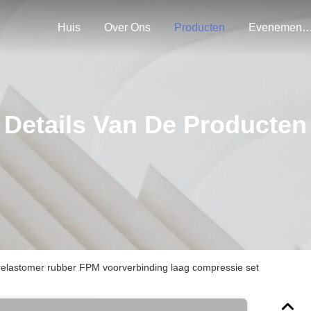
Huis
Over Ons
Producten
Evenemen
Details Van De Producten
elastomer rubber FPM voorverbinding laag compressie set