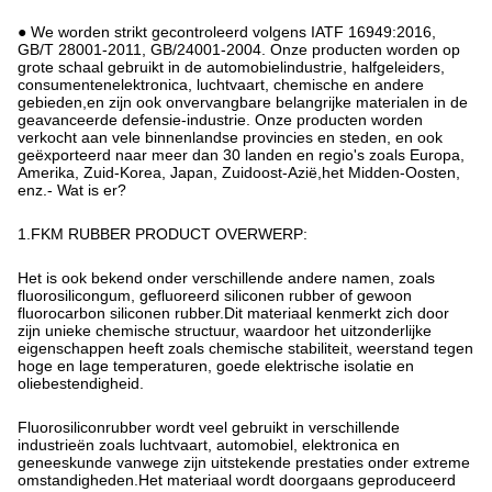
● We worden strikt gecontroleerd volgens IATF 16949:2016,
GB/T 28001-2011, GB/24001-2004. Onze producten worden op
grote schaal gebruikt in de automobielindustrie, halfgeleiders,
consumentenelektronica, luchtvaart, chemische en andere
gebieden,en zijn ook onvervangbare belangrijke materialen in de
geavanceerde defensie-industrie. Onze producten worden
verkocht aan vele binnenlandse provincies en steden, en ook
geëxporteerd naar meer dan 30 landen en regio's zoals Europa,
Amerika, Zuid-Korea, Japan, Zuidoost-Azië,het Midden-Oosten,
enz.- Wat is er?
1.FKM RUBBER PRODUCT OVERWERP:
Het is ook bekend onder verschillende andere namen, zoals
fluorosilicongum, gefluoreerd siliconen rubber of gewoon
fluorocarbon siliconen rubber.Dit materiaal kenmerkt zich door
zijn unieke chemische structuur, waardoor het uitzonderlijke
eigenschappen heeft zoals chemische stabiliteit, weerstand tegen
hoge en lage temperaturen, goede elektrische isolatie en
oliebestendigheid.
Fluorosiliconrubber wordt veel gebruikt in verschillende
industrieën zoals luchtvaart, automobiel, elektronica en
geneeskunde vanwege zijn uitstekende prestaties onder extreme
omstandigheden.Het materiaal wordt doorgaans geproduceerd