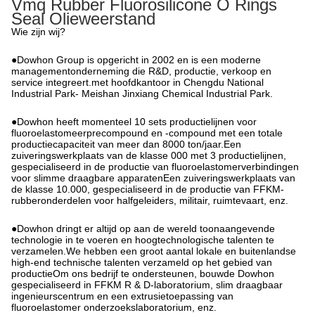
Vmq Rubber Fluorosilicone O Rings
Seal Olieweerstand
Wie zijn wij?
●Dowhon Group is opgericht in 2002 en is een moderne
managementonderneming die R&D, productie, verkoop en
service integreert.met hoofdkantoor in Chengdu National
Industrial Park- Meishan Jinxiang Chemical Industrial Park.
●Dowhon heeft momenteel 10 sets productielijnen voor
fluoroelastomeerprecompound en -compound met een totale
productiecapaciteit van meer dan 8000 ton/jaar.Een
zuiveringswerkplaats van de klasse 000 met 3 productielijnen,
gespecialiseerd in de productie van fluoroelastomerverbindingen
voor slimme draagbare apparatenEen zuiveringswerkplaats van
de klasse 10.000, gespecialiseerd in de productie van FFKM-
rubberonderdelen voor halfgeleiders, militair, ruimtevaart, enz.
●Dowhon dringt er altijd op aan de wereld toonaangevende
technologie in te voeren en hoogtechnologische talenten te
verzamelen.We hebben een groot aantal lokale en buitenlandse
high-end technische talenten verzameld op het gebied van
productieOm ons bedrijf te ondersteunen, bouwde Dowhon
gespecialiseerd in FFKM R & D-laboratorium, slim draagbaar
ingenieurscentrum en een extrusietoepassing van
fluoroelastomer onderzoekslaboratorium, enz.