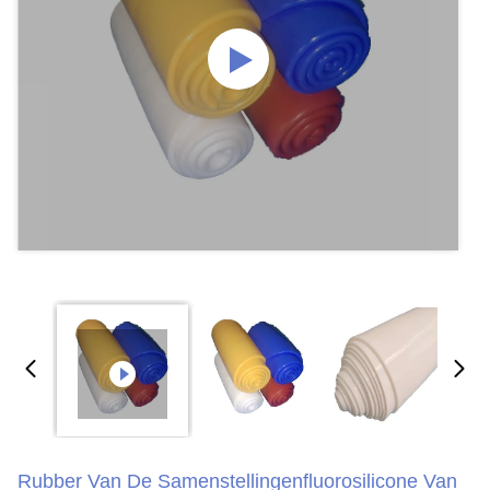
Rubber Van De Samenstellingenfluorosilicone Van