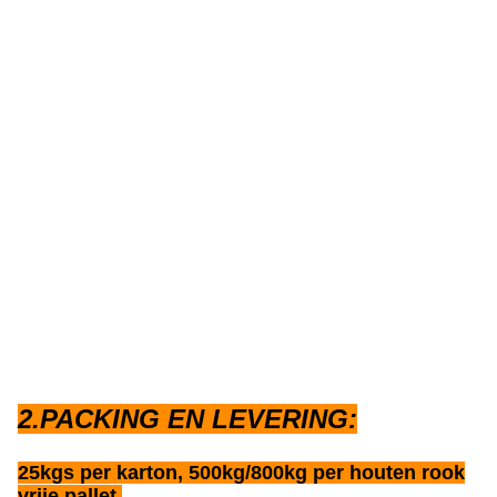
2.PACKING EN LEVERING:
25kgs per karton, 500kg/800kg per houten rook
vrije pallet.