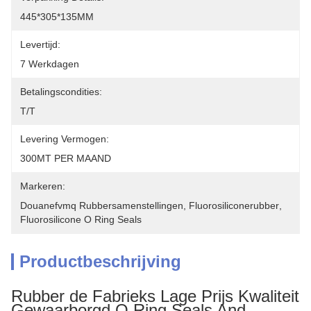
445*305*135MM
Levertijd:
7 Werkdagen
Betalingscondities:
T/T
Levering Vermogen:
300MT PER MAAND
Markeren:
Douanefvmq Rubbersamenstellingen
, 
Fluorosiliconerubber
, 
Fluorosilicone O Ring Seals
Productbeschrijving
Rubber de Fabrieks Lage Prijs Kwaliteit
Gewaarborgd O Ring Seals And