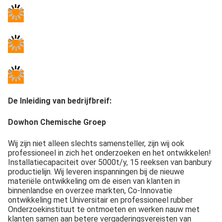
De Inleiding van bedrijfbreif:
Dowhon Chemische Groep
Wij zijn niet alleen slechts samensteller, zijn wij ook 
professioneel in zich het onderzoeken en het ontwikkelen! 
Installatiecapaciteit over 5000t/y, 15 reeksen van banbury 
productielijn. Wij leveren inspanningen bij de nieuwe 
materiële ontwikkeling om de eisen van klanten in 
binnenlandse en overzee markten, Co-Innovatie 
ontwikkeling met Universitair en professioneel rubber 
Onderzoekinstituut te ontmoeten en werken nauw met 
klanten samen aan betere vergaderingsvereisten van 
markt. Wij worden strikt gecontroleerd onder IATF-
16949:2016, GB/T 28001-2011, GB/24001-2004. Onze 
producten worden wijd gebruikt in chemie, luchtvaart, 
luchtruim, elektronika, aardolie, auto, textiel en machines, 