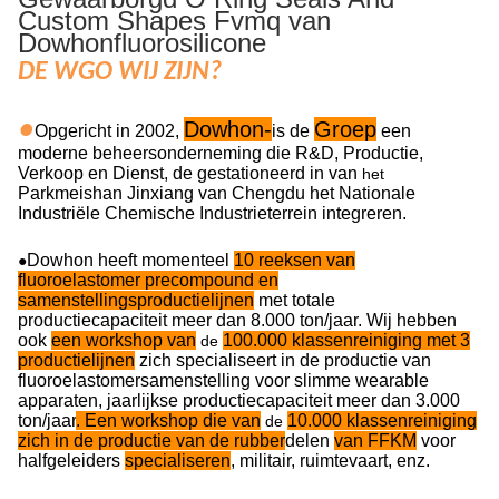
Custom Shapes Fvmq van
Dowhonfluorosilicone
DE WGO WIJ ZIJN?
●
Dowhon-
Groep
Opgericht in 2002,
is de
een
moderne beheersonderneming die R&D, Productie,
Verkoop en Dienst, de gestationeerd in van
het
Parkmeishan Jinxiang van Chengdu het Nationale
Industriële Chemische Industrieterrein integreren.
Dowhon heeft momenteel
10 reeksen van
●
fluoroelastomer precompound en
samenstellingsproductielijnen
met totale
productiecapaciteit meer dan 8.000 ton/jaar. Wij hebben
ook
een workshop van
100.000 klassenreiniging met 3
de
productielijnen
zich specialiseert in de productie van
fluoroelastomersamenstelling voor slimme wearable
apparaten, jaarlijkse productiecapaciteit meer dan 3.000
ton/jaar
. Een workshop die van
10.000 klassenreiniging
de
zich in de productie van de rubber
delen
van FFKM
voor
halfgeleiders
specialiseren
, militair, ruimtevaart, enz.