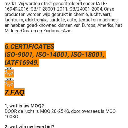
en hebben goed-knowned klanten van Europa, Amerika, het 
Midden-Oosten en Zuidoost-Azië.
6.CERTIFICATES
ISO-9001, ISO-14001, ISO-18001, 
IATF16949.
7.FAQ
1, wat is uw MOQ?
DOOR de lucht is MOQ 20-25KG, door overzees is MOQ 
100KG.
2, wat zijn uw levertijd?
Voor voorraadgoederen, kunnen wij levering binnen 3 het 
werkdagen schikken, anders is de levertijd rond 7-14 het 
werkdagen.