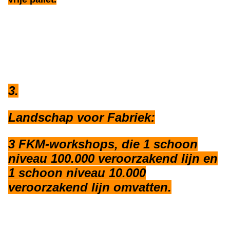
3.
Landschap voor Fabriek:
3 FKM-workshops, die 1 schoon
niveau 100.000 veroorzakend lijn en
1 schoon niveau 10.000
veroorzakend lijn omvatten.