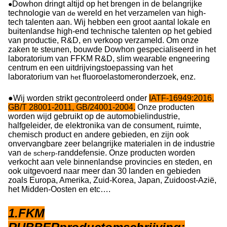
Dowhon dringt altijd op het brengen in de belangrijke
●
technologie van
wereld en het verzamelen van high-
de
tech talenten aan. Wij hebben een groot aantal lokale en
buitenlandse high-end technische talenten op het gebied
van productie, R&D, en verkoop verzameld. Om onze
zaken te steunen, bouwde Dowhon gespecialiseerd in het
laboratorium van FFKM R&D, slim wearable engneering
centrum en een uitdrijvingstoepassing van het
laboratorium van
fluoroelastomeronderzoek, enz.
het
●Wij worden strikt gecontroleerd onder
IATF-16949:2016,
GB/T 28001-2011, GB/24001-2004.
Onze producten
worden wijd gebruikt op de automobielindustrie,
halfgeleider, de elektronika van de consument, ruimte,
chemisch product en andere gebieden, en zijn ook
onvervangbare zeer belangrijke materialen in de industrie
van
randdefensie. Onze producten worden
de scherp-
verkocht aan vele binnenlandse provincies en steden, en
ook uitgevoerd naar meer dan 30 landen en gebieden
zoals Europa, Amerika, Zuid-Korea, Japan, Zuidoost-Azië,
het Midden-Oosten en etc….
1.FKM