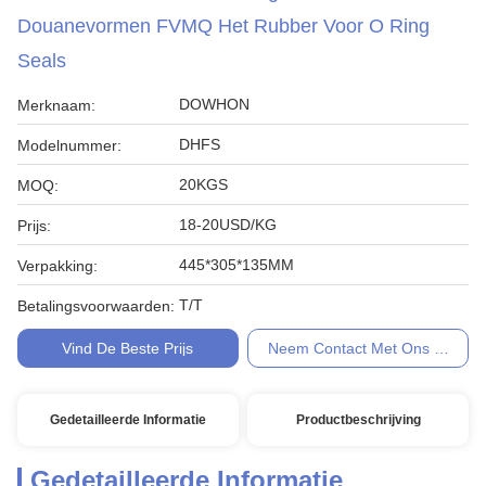
Douanevormen FVMQ Het Rubber Voor O Ring
Seals
DOWHON
Merknaam:
DHFS
Modelnummer:
20KGS
MOQ:
18-20USD/KG
Prijs:
445*305*135MM
Verpakking:
T/T
Betalingsvoorwaarden:
Vind De Beste Prijs
Neem Contact Met Ons Op
Gedetailleerde Informatie
Productbeschrijving
Gedetailleerde Informatie