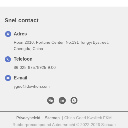
Snel contact
Adres
Room2010, Fortune Center, No.191 Tongyi Bystreet,
Chengdu, China
Telefoon
86-028-87578925-9:00
E-mail
yguo@dowhon.com
Privacybeleid
|
Sitemap
| China Goed Kwaliteit FKM
Rubberprecompound Auteursrecht © 2022-2026 Sichuan
Dowhon International Co., Ltd. Allemaal. Alle rechten
voorbehouden.