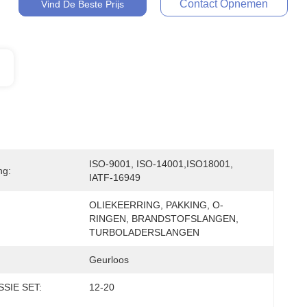
Contact Opnemen
Vind De Beste Prijs
ISO-9001, ISO-14001,ISO18001, 
ng:
IATF-16949
OLIEKEERRING, PAKKING, O-
RINGEN, BRANDSTOFSLANGEN, 
TURBOLADERSLANGEN
Geurloos
SIE SET:
12-20