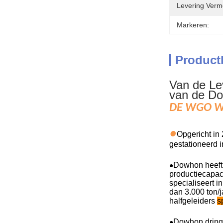
Levering Verm
Markeren:
Product
Van de Le
van de Do
DE WGO WI
●
Opgericht in
gestationeerd i
Dowhon heef
●
productiecapac
specialiseert i
dan 3.000 ton/j
halfgeleiders
s
Dowhon dringt 
●