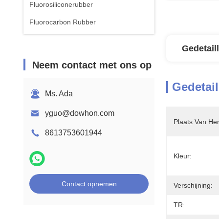
Fluorosiliconerubber
Fluorocarbon Rubber
Gedetail
Neem contact met ons op
Gedetail
Ms. Ada
yguo@dowhon.com
Plaats Van He
8613753601944
Kleur:
Contact opnemen
Verschijning:
TR: