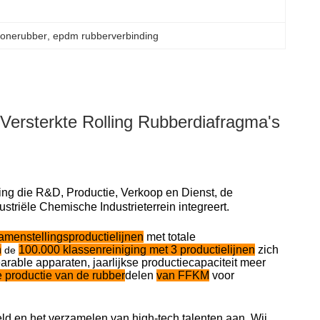
conerubber
, 
epdm rubberverbinding
Versterkte Rolling Rubberdiafragma's
 die R&D, Productie, Verkoop en Dienst, de
triële Chemische Industrieterrein integreert.
menstellingsproductielijnen
met totale
n
100.000 klassenreiniging met 3 productielijnen
zich
de
arable apparaten, jaarlijkse productiecapaciteit meer
e productie van de rubber
delen
van FFKM
voor
ld en het verzamelen van high-tech talenten aan. Wij