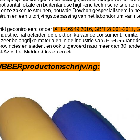
ot aantal lokale en buitenlandse high-end technische talenten
onze zaken te steunen, bouwde Dowhon gespecialiseerd in he
trum en een uitdrijvingstoepassing van het laboratorium van
he
rikt gecontroleerd onder
IATF-16949:2016, GB/T 28001-2011, 
dustrie, halfgeleider, de elektronika van de consument, ruimte
eer belangrijke materialen in de industrie van
randde
de scherp-
rovincies en steden, en ook uitgevoerd naar meer dan 30 land
t-Azië, het Midden-Oosten en etc….
BBERproductomschrijving: