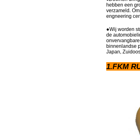
hebben een gro
verzameld. Om 
engneering cen
●Wij worden st
de automobielin
onvervangbare z
binnenlandse p
Japan, Zuidoos
1.FKM RU