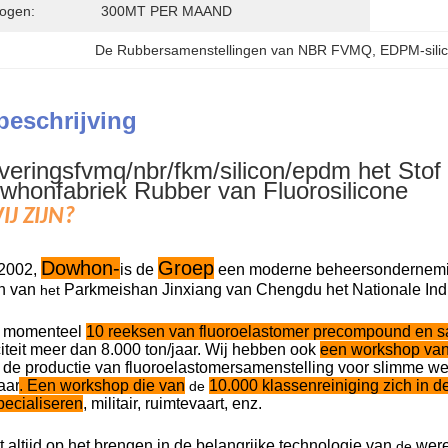
ogen:
300MT PER MAAND
De Rubbersamenstellingen van NBR FVMQ
, 
EDPM-sili
beschrijving
veringsfvmq/nbr/fkm/silicon/epdm het Stof 
whonfabriek Rubber van Fluorosilicone
J ZIJN?
Dowhon-
Groep
 2002,
is de
een moderne beheersonderneming
n van
Parkmeishan Jinxiang van Chengdu het Nationale Indus
het
t momenteel
10 reeksen van fluoroelastomer precompound en sa
iteit meer dan 8.000 ton/jaar. Wij hebben ook
een workshop va
n de productie van fluoroelastomersamenstelling voor slimme we
aar
. Een workshop die van
10.000 klassenreiniging zich in d
de
pecialiseren
, militair, ruimtevaart, enz.
altijd op het brengen in de belangrijke technologie van
were
de