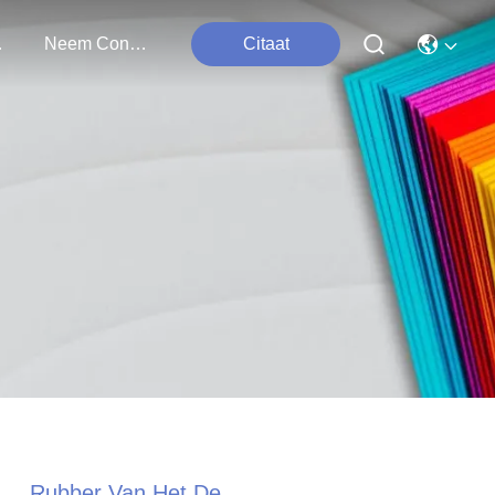
ten
Neem Contact Met Ons Op
Citaat
Rubber Van Het De