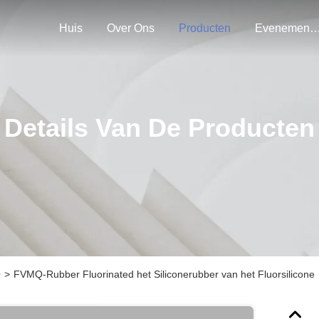
Huis
Over Ons
Producten
Evenemen
Details Van De Producten
Q
>
FVMQ-Rubber Fluorinated het Siliconerubber van het Fluorsilicone