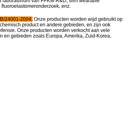
t laboratorium van FFKM R&D, slim wearable
fluoroelastomeronderzoek, enz.
t
GB/24001-2004.
Onze producten worden wijd gebruikt op
, chemisch product en andere gebieden, en zijn ook
fensie. Onze producten worden verkocht aan vele
en en gebieden zoals Europa, Amerika, Zuid-Korea,