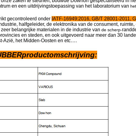
onze zaken te steunen, bouwde Dowhon gespecialiseerd in he
trum en een uitdrijvingstoepassing van het laboratorium van
he
rikt gecontroleerd onder
IATF-16949:2016, GB/T 28001-2011, 
dustrie, halfgeleider, de elektronika van de consument, ruimte
eer belangrijke materialen in de industrie van
randde
de scherp-
rovincies en steden, en ook uitgevoerd naar meer dan 30 land
t-Azië, het Midden-Oosten en etc….
BBERproductomschrijving: