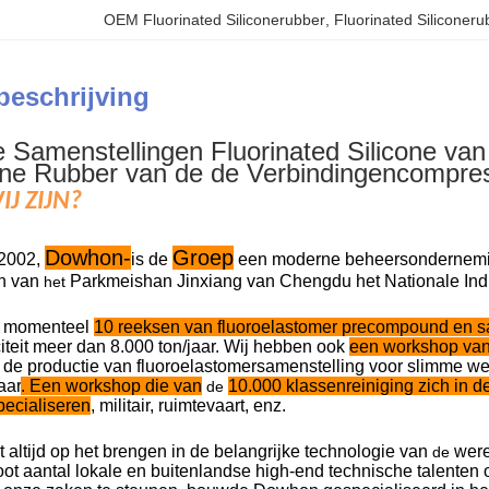
OEM Fluorinated Siliconerubber
, 
Fluorinated Siliconeru
beschrijving
e Samenstellingen Fluorinated Silicone v
cone Rubber van de de Verbindingencompre
J ZIJN?
Dowhon-
Groep
 2002,
is de
een moderne beheersonderneming
n van
Parkmeishan Jinxiang van Chengdu het Nationale Indus
het
t momenteel
10 reeksen van fluoroelastomer precompound en sa
iteit meer dan 8.000 ton/jaar. Wij hebben ook
een workshop va
n de productie van fluoroelastomersamenstelling voor slimme we
aar
. Een workshop die van
10.000 klassenreiniging zich in d
de
pecialiseren
, militair, ruimtevaart, enz.
altijd op het brengen in de belangrijke technologie van
were
de
ot aantal lokale en buitenlandse high-end technische talenten