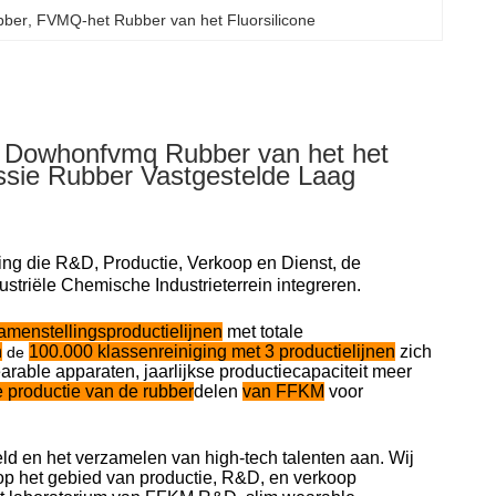
bber
, 
FVMQ-het Rubber van het Fluorsilicone
an Dowhonfvmq Rubber van het het
ssie Rubber Vastgestelde Laag
 die R&D, Productie, Verkoop en Dienst, de
triële Chemische Industrieterrein integreren.
menstellingsproductielijnen
met totale
n
100.000 klassenreiniging met 3 productielijnen
zich
de
arable apparaten, jaarlijkse productiecapaciteit meer
e productie van de rubber
delen
van FFKM
voor
ld en het verzamelen van high-tech talenten aan. Wij
 op het gebied van productie, R&D, en verkoop