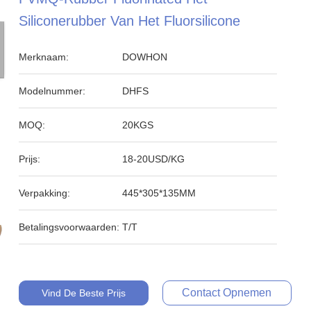
Siliconerubber Van Het Fluorsilicone
Merknaam:
DOWHON
Modelnummer:
DHFS
MOQ:
20KGS
Prijs:
18-20USD/KG
Verpakking:
445*305*135MM
Betalingsvoorwaarden:
T/T
Contact Opnemen
Vind De Beste Prijs