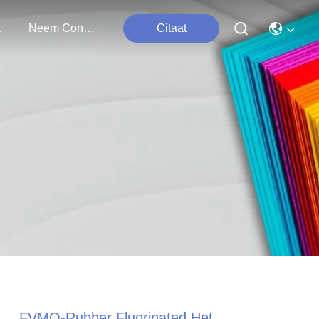
ten
Neem Contact Met Ons Op
Citaat
FVMQ-Rubber Fluorinated Het