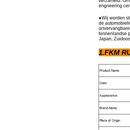
verzameld. Om 
engneering cen
●Wij worden st
de automobielin
onvervangbare z
binnenlandse p
Japan, Zuidoos
1.FKM RU