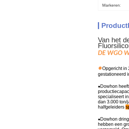
Markeren:
Product
Van het d
Fluorsili
DE WGO WI
●
Opgericht in
gestationeerd i
Dowhon heef
●
productiecapac
specialiseert i
dan 3.000 ton/j
halfgeleiders
s
Dowhon dringt 
●
hebben een gro