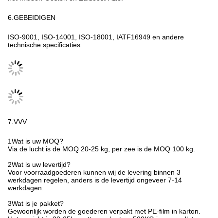
en machines, en hebben bekende klanten uit Europa,Amerika,
het Midden-Oosten en Zuidoost-Azië.
6.GEBEIDIGEN
ISO-9001, ISO-14001, ISO-18001, IATF16949 en andere
technische specificaties
7.VVV
1Wat is uw MOQ?
Via de lucht is de MOQ 20-25 kg, per zee is de MOQ 100 kg.
2Wat is uw levertijd?
Voor voorraadgoederen kunnen wij de levering binnen 3
werkdagen regelen, anders is de levertijd ongeveer 7-14
werkdagen.
3Wat is je pakket?