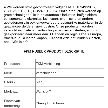
● We worden strikt gecontroleerd volgens IATF 16949:2016,
GB/T 28001-2011, GB/24001-2004. Onze producten worden op
grote schaal gebruikt in de automobielindustrie, halfgeleiders,
consumentenelektronica, luchtvaart, chemische en andere
gebieden,en zijn ook onvervangbare belangrijke materialen in de
geavanceerde defensie-industrie. Onze producten worden
verkocht aan vele binnenlandse provincies en steden, en ook
geëxporteerd naar meer dan 30 landen en regio's zoals Europa,
Amerika, Zuid-Korea, Japan, Zuidoost-Azië,het Midden-Oosten,
enz.- Wat is er?
FKM RUBBER PRODUCT DESCRIPTIE
Producten
FKM-verbinding
Kleur
Verscheidene
Uiterlijk
Slab
Merknaam
Wat is er?
Plaats van
Chengdu, Sichuan
oorsprong