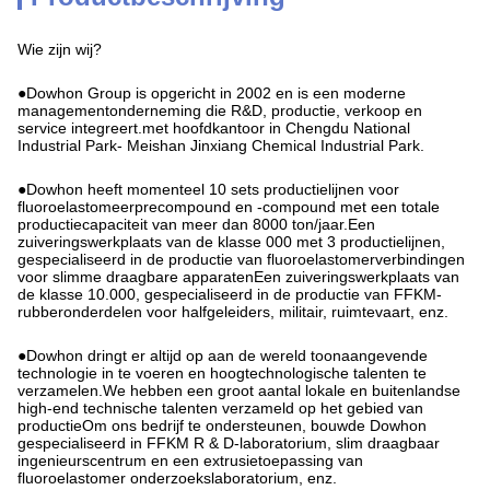
Wie zijn wij?
●Dowhon Group is opgericht in 2002 en is een moderne
managementonderneming die R&D, productie, verkoop en
service integreert.met hoofdkantoor in Chengdu National
Industrial Park- Meishan Jinxiang Chemical Industrial Park.
●Dowhon heeft momenteel 10 sets productielijnen voor
fluoroelastomeerprecompound en -compound met een totale
productiecapaciteit van meer dan 8000 ton/jaar.Een
zuiveringswerkplaats van de klasse 000 met 3 productielijnen,
gespecialiseerd in de productie van fluoroelastomerverbindingen
voor slimme draagbare apparatenEen zuiveringswerkplaats van
de klasse 10.000, gespecialiseerd in de productie van FFKM-
rubberonderdelen voor halfgeleiders, militair, ruimtevaart, enz.
●Dowhon dringt er altijd op aan de wereld toonaangevende
technologie in te voeren en hoogtechnologische talenten te
verzamelen.We hebben een groot aantal lokale en buitenlandse
high-end technische talenten verzameld op het gebied van
productieOm ons bedrijf te ondersteunen, bouwde Dowhon
gespecialiseerd in FFKM R & D-laboratorium, slim draagbaar
ingenieurscentrum en een extrusietoepassing van
fluoroelastomer onderzoekslaboratorium, enz.