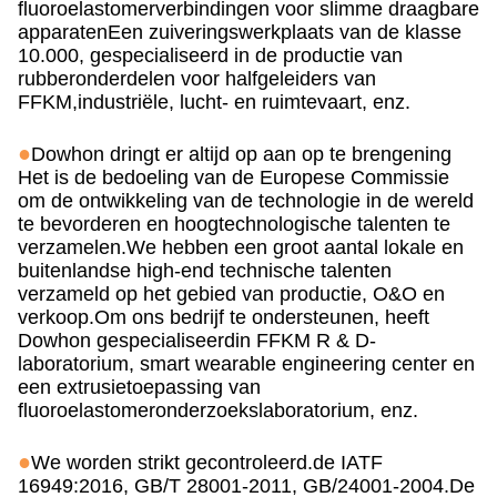
fluoroelastomerverbindingen voor slimme draagbare
apparatenEen zuiveringswerkplaats van de klasse
10.000, gespecialiseerd in de productie van
rubberonderdelen voor halfgeleiders van
FFKM,
industriële, lucht- en ruimtevaart, enz.
●
Dowhon dringt er altijd op aan
op te brengen
ing
Het is de bedoeling van de Europese Commissie
om de ontwikkeling van de technologie in de wereld
te bevorderen en hoogtechnologische talenten te
verzamelen.
W
e hebben een groot aantal lokale en
buitenlandse high-end technische talenten
verzameld op het gebied van productie, O&O en
verkoop.
Om ons bedrijf te ondersteunen, heeft
Dowhon
gespecialiseerd
in
FFKM R & D-
laboratorium, smart wearable engineering center
en
een extrusietoepassing van
fluoroelastomeronderzoekslaboratorium, enz.
●
We worden strikt gecontroleerd.
de IATF
16949:2016, GB/T 28001-2011, GB/24001-2004.
De