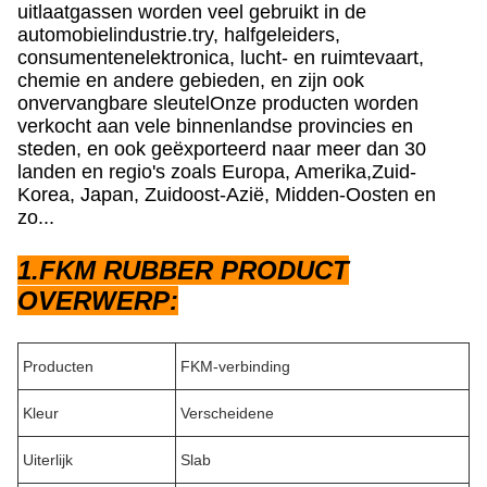
uitlaatgassen worden veel gebruikt in de
automobielindustrie.
tr
y,
halfgeleiders,
consumentenelektronica, lucht- en ruimtevaart,
chemie en andere gebieden
, en zijn ook
onvervangbare sleutel
Onze producten worden
verkocht aan vele binnenlandse provincies en
steden, en ook geëxporteerd naar meer dan 30
landen en regio's zoals Europa, Amerika,Zuid-
Korea, Japan, Zuidoost-Azië,
Midden-Oosten en
zo...
1.FKM RUBBER PRODUCT
OVERWERP:
Producten
FKM-verbinding
Kleur
Verscheidene
Uiterlijk
Slab