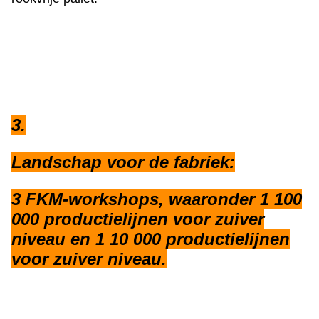
2Verpakking en levering:
25 kg per karton, 500 kg/800 kg per houten
rookvrije pallet.