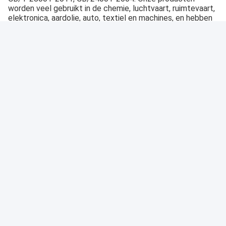
worden veel gebruikt in de chemie, luchtvaart, ruimtevaart, 
elektronica, aardolie, auto, textiel en machines, en hebben 
bekende klanten uit Europa,Amerika, het Midden-Oosten en 
Zuidoost-Azië.
6.GEBEIDIGEN
7.VVV
1Wat is uw MOQ?
Via de lucht is de MOQ 20-25 kg, door zee is de MOQ 100 
kg.
2Wat is uw levertijd?
Voor voorraadgoederen kunnen wij de levering binnen 3 
werkdagen regelen, anders is de levertijd ongeveer 7-14 
werkdagen.
3Wat is je pakket?
Gewoonlijk worden de goederen verpakt met PE-film in 
karton. Het gewicht is 20-25kg netto per karton. 500KG in 