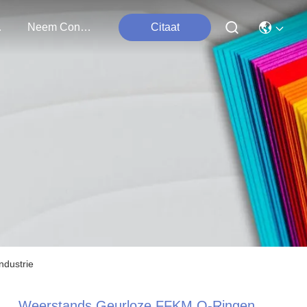
ten
Neem Contact Met Ons Op
Citaat
ndustrie
Weerstands Geurloze FFKM O-Ringen