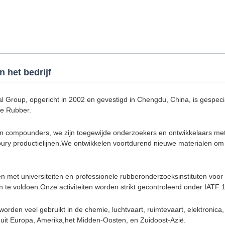
n het bedrijf
Group, opgericht in 2002 en gevestigd in Chengdu, China, is gespec
ne Rubber.
een compounders, we zijn toegewijde onderzoekers en ontwikkelaars met
ury productielijnen.We ontwikkelen voortdurend nieuwe materialen om 
met universiteiten en professionele rubberonderzoeksinstituten voo
n te voldoen.Onze activiteiten worden strikt gecontroleerd onder IA
rden veel gebruikt in de chemie, luchtvaart, ruimtevaart, elektronica, 
uit Europa, Amerika,het Midden-Oosten, en Zuidoost-Azië.