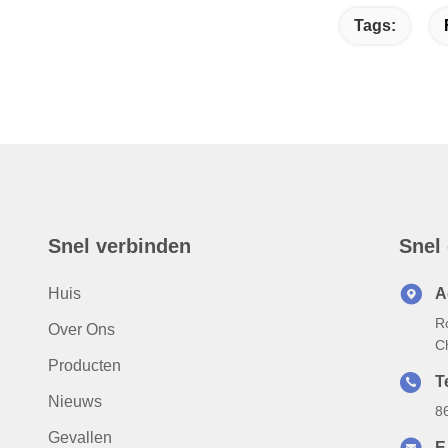
Tags:
Snel verbinden
Snel
Huis
A
R
Over Ons
C
Producten
T
Nieuws
8
Gevallen
E