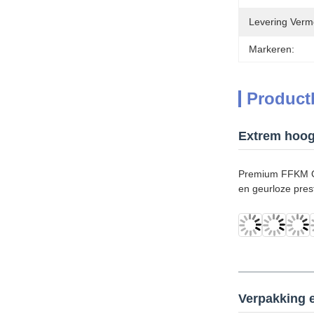
Levering Verm
Markeren:
Product
Extrem hoog
Premium FFKM O-r
en geurloze prest
Verpakking 