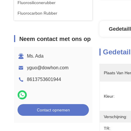
Fluorosiliconerubber
Fluorocarbon Rubber
Gedetail
Neem contact met ons op
Gedetail
Ms. Ada
yguo@dowhon.com
Plaats Van He
8613753601944
Kleur:
Contact opnemen
Verschijning:
TR: