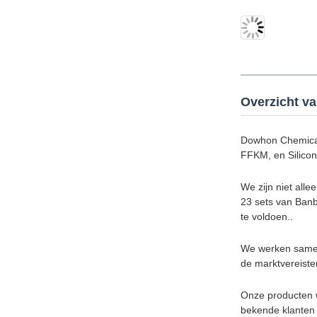
Overzicht va
Dowhon Chemical 
FFKM, en Silico
We zijn niet all
23 sets van Banb
te voldoen..
We werken samen 
de marktvereiste
Onze producten wo
bekende klanten 