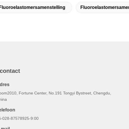
Fluoroelastomersamenstelling
Fluoroelastomersamen
 contact
dres
oom2010, Fortune Center, No.191 Tongyi Bystreet, Chengdu,
hina
elefoon
6-028-87578925-9:00
-mail