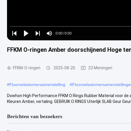
Loaded
:
0%
0:00
/
0:00
Play
Play
Play
Mute
Current
Duration
next
next
FFKM O-ringen Amber doorschijnend Hoge te
Time
FFKM-O-ringen
2025-08-20
23 Meningen
#
Fluoroelastomersamenstelling
#
Fluoroelastomersamenstellinge
Dowhon High Performance FFKM O Rings Rubber Material voor de 
Kleuren Amber, vertaling. GEBRUIK O RINGS Uiterlijk SLAB Geur Geurl
Berichten van bezoekers