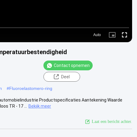
Auto
Picture-
Fullscre
in-
Picture
mperatuurbestendigheid
Contact opnemen
Deel
n
#
Fluoroelastomero-ring
automobielindustrie Productspecificaties Aantekening Waarde
oos TR - 17 ...
Bekijk meer
Laat een bericht achter.