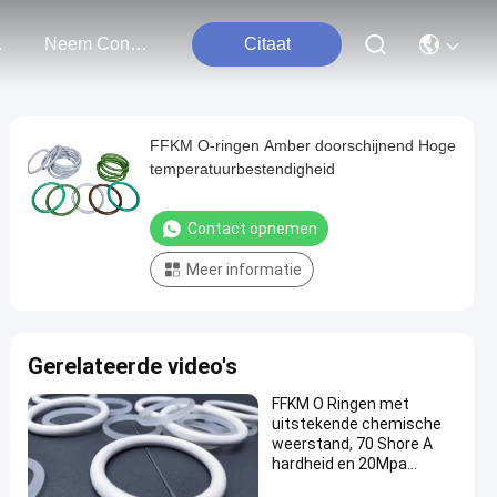
ten
Neem Contact Met Ons Op
Citaat
FFKM O-ringen Amber doorschijnend Hoge
temperatuurbestendigheid
Contact opnemen
Meer informatie
Gerelateerde video's
FFKM O Ringen met
uitstekende chemische
weerstand, 70 Shore A
hardheid en 20Mpa
treksterkte voor ruwe