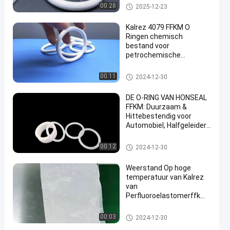
omgevingen
FFKM-O-ringen
00:28
2025-12-23
Kalrez 4079 FFKM O
Ringen chemisch
bestand voor
petrochemische
en
industrie, militaire
industrie en
FFKM-O-ringen
00:11
2024-12-30
halfgeleiderindustrie
DE O-RING VAN HONSEAL
FFKM: Duurzaam &
Hittebestendig voor
Automobiel, Halfgeleider,
& meer
FFKM-O-ringen
00:12
2024-12-30
Weerstand Op hoge
temperatuur van Kalrez
van
Perfluoroelastomerffkm
O-ringen de Waterdichte
FFKM-O-ringen
00:03
2024-12-30