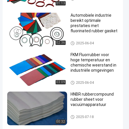
01:13
Automobiele industrie
bereikt optimale
prestaties met
fluorinated rubber gasket
en
FKM-Fluorrubber
02:36
2025-06-04
FKM Fluorrubber voor
hoge temperatuur en
chemische weerstand in
industriële omgevingen
FKM-Fluorrubber
03:09
2025-06-04
HNBR rubbercompound
rubber sheet voor
vacuümapparatuur
HNBR-verbinding
2025-07-18
00:32