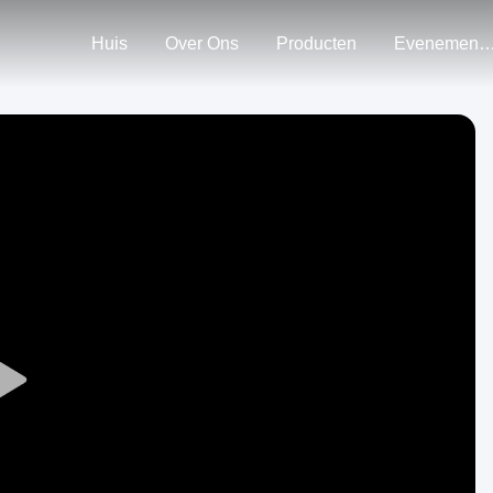
Huis
Over Ons
Producten
Evenemen
Play
Video