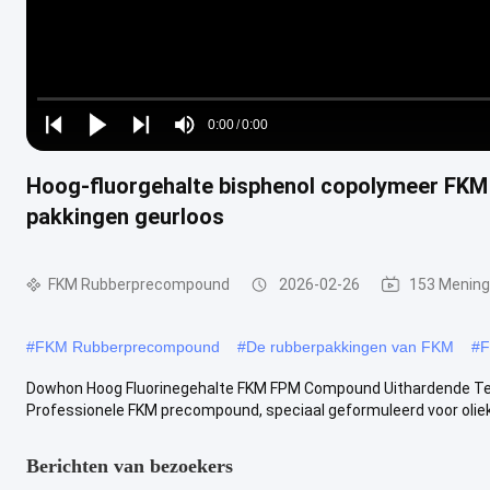
Loaded
:
0%
0:00
/
0:00
Play
Play
Play
Mute
Current
Duration
next
next
Hoog-fluorgehalte bisphenol copolymeer FKM 
Time
pakkingen geurloos
FKM Rubberprecompound
2026-02-26
153 Menin
#
FKM Rubberprecompound
#
De rubberpakkingen van FKM
#
F
Dowhon Hoog Fluorinegehalte FKM FPM Compound Uithardende T
Professionele FKM precompound, speciaal geformuleerd voor oliekee
Berichten van bezoekers