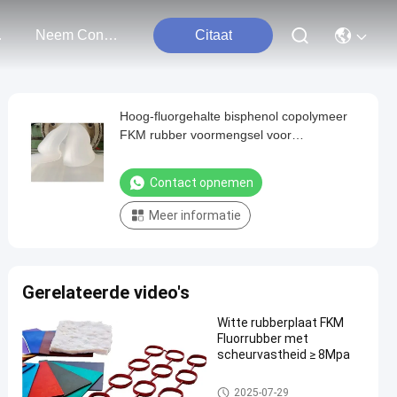
ten
Neem Contact Met Ons Op
Citaat
Hoog-fluorgehalte bisphenol copolymeer
FKM rubber voormengsel voor
oliekeerringen en pakkingen geurloos
Contact opnemen
Meer informatie
Gerelateerde video's
Witte rubberplaat FKM
Fluorrubber met
scheurvastheid ≥ 8Mpa
FKM-Fluorrubber
2025-07-29