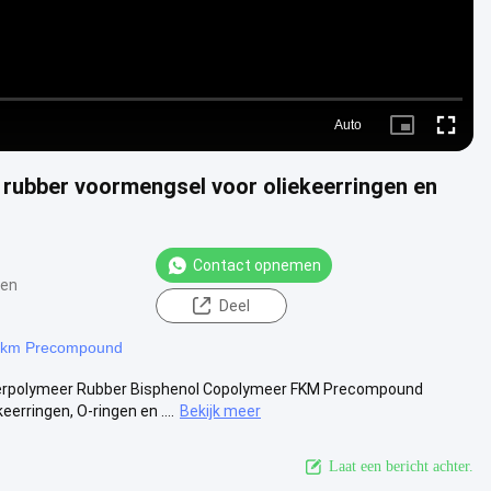
Auto
Picture-
Fullscre
in-
Picture
rubber voormengsel voor oliekeerringen en
Contact opnemen
gen
Deel
km Precompound
erpolymeer Rubber Bisphenol Copolymeer FKM Precompound
rringen, O-ringen en ....
Bekijk meer
Laat een bericht achter.