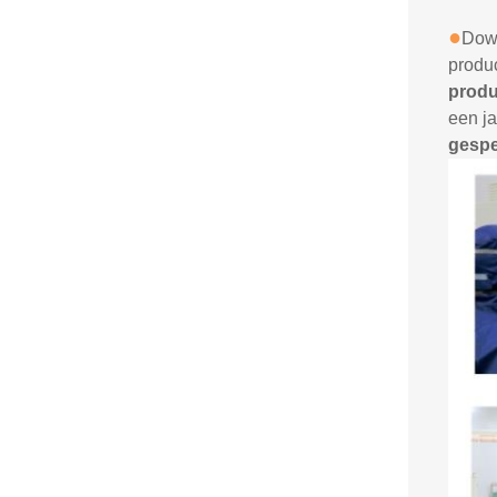
●
Dow
produ
produ
een ja
gespe