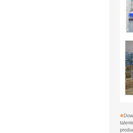
●
Dowh
talent
produ