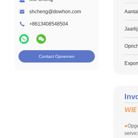
shcheng@dowhon.com
Aanta
+8613408548504
Jaarli
Oprich
Contact Opnemen
Export
Inv
WIE 
●
Opge
servic