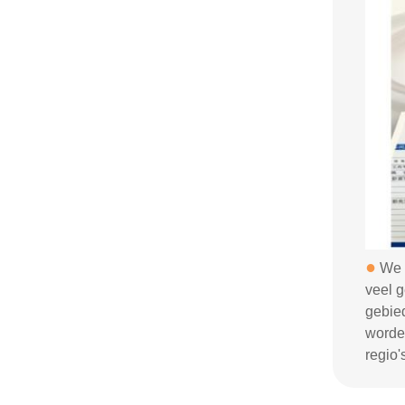
●
We w
veel g
gebie
worde
regio'