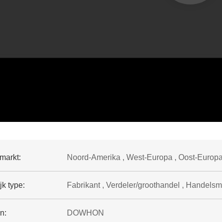
markt:
Noord-Amerika , West-Europa , Oost-Europa
jk type:
Fabrikant , Verdeler/groothandel , Handels
n:
DOWHON