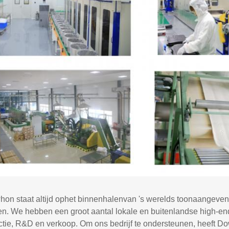
on staat altijd op
het
binnenhalen
van
's werelds toonaangeven
en.
W
e hebben een groot aantal lokale en buitenlandse high-en
ctie, R&D en verkoop.
Om ons bedrijf te ondersteunen, heeft D