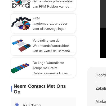
Samenstellingsfluororubber
Turboladerssystemen
van FKM Rubber van de
Verbindingso-ringen de
Slang Chemische
FKM
Weerstand
laagtemperatuurrubber
voor olieverzegelingen
Verbinding van de
Weerstandsfluororubber
van de water de Bestand
Rubberfpm FKM Lage
Temperatuur
De Lage Waterdichte
Temperatuurfkm
Rubbersamenstellingen
Hoofd
met hoge weerstand van
FKM
Neem Contact Met Ons
Zakeli
Op
Merke
Ms. Cheng