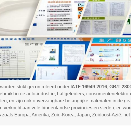
orden strikt gecontroleerd onder
IATF 16949:2016, GB/T 280
ebruikt in
de auto-indus
tr
ie,
halfgeleiders, consumentenelektroni
den
, en zijn ook onvervangbare belangrijke
materialen in de ge
n verkocht aan vele binnenlandse provincies en steden, en wo
s zoals Europa, Amerika, Zuid-Korea, Japan, Zuidoost-Azië
, het