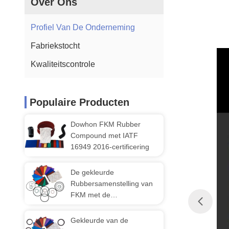
Over Ons
Profiel Van De Onderneming
Fabriekstocht
Kwaliteitscontrole
Populaire Producten
Dowhon FKM Rubber
Compound met IATF
16949 2016-certificering
De gekleurde
Rubbersamenstelling van
FKM met de
Rubberweerstand Met
grote trekspanning van de
Gekleurde van de
Delenbrandstof voor