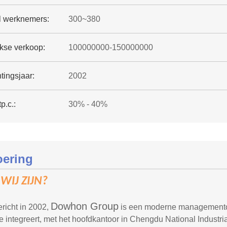
l werknemers:
300~380
jkse verkoop:
100000000-150000000
tingsjaar:
2002
p.c.:
30% - 40%
oering
WIJ ZIJN?
Dowhon Group
richt in 2002,
is een moderne managementon
e integreert, met het hoofdkantoor in Chengdu National Industri