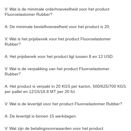
Verpakking en verzending:
Verpakking:
Onze Fluoroelastomer Rubber producten zijn zorgvuldig verpakt
in een stevige kartonnen doos om veilig te vervoeren.het product
is goed ingepakt in bubbelfolie en verzegeld in een plastic zak om
het te beschermen tegen vocht en stof.
Verzending van het product:
Als u een bestelling hebt geplaatst, verwerken we deze binnen 24
uur en verzenden ze zo snel mogelijk.We maken gebruik van
betrouwbare vervoerders om ervoor te zorgen dat uw bestelling
tijdig en veilig aankomt.U ontvangt een trackingnummer per e-
mail zodra uw bestelling is verzonden.
Vragen:
Hier zijn de veelgestelde vragen en antwoorden voor het product
Fluoroelastomer Rubber: