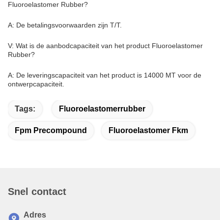
V: Wat is de merknaam van het product Fluoroelastomer Rubber?
A: De merknaam van het product is Dowhon.
V: Wat is het modelnummer van het product Fluoroelastomer
Rubber?
A: Het modelnummer van het product is FD serie.
V: Waar wordt het product Fluoroelastomer Rubber
geproduceerd?
A: Het product is vervaardigd in Sichuan, China.
V: Heeft het product Fluoroelastomer Rubber certificaten?
A: Ja, het product is gecertificeerd volgens ISO9001, ISO14001,
ISO45001 en IATF16949.
V: Wat is de minimale orderhoeveelheid voor het product
Fluoroelastomer Rubber?