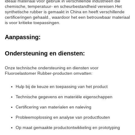
Afgifte van
- Goed.
schimmel
Aanhangsel
- Goed.
Brandstofweerstand
Uitstekend.
Compressie-set
17%
Traanweerstand
Uitstekend.
Synthetisch rubber, gefluoreerd
Materiaal
elastomeer, viton
Toepassingen:
De Dowhon FD-serie is een hoogwaardig synthetisch rubber
gemaakt van Fluoroelastomer.hoogtemperatuurbestendigheidHet
materiaal is gemaakt in Sichuan, China, en heeft verschillende
certificeringen zoals ISO9001, ISO14001, ISO45001 en
IATF16949 doorstaan.
Een van de belangrijkste toepassingen van Fluoroelastomer
rubber is in de productie van O-ringen, pakkingen en