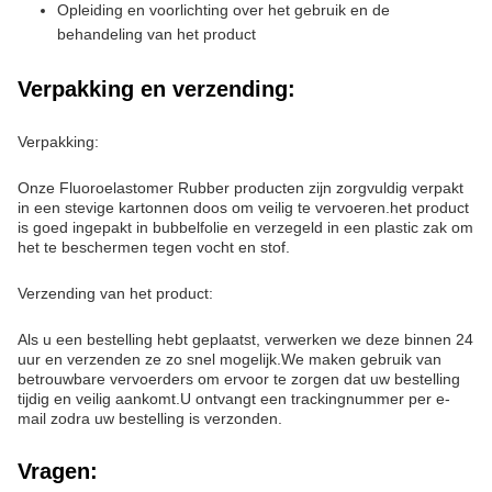
olieverzegelingen.Deze rubberen onderdelen vereisen een hoge
duurzaamheid en weerstand tegen chemicaliën en hoge
temperaturenDe Dowhon FD-serie heeft een hardheid van 70
Shore A, waardoor het ook geschikt is voor gebruik in
ingewikkelde rubberonderdelen.
Het fluorelastomeerrubber is uitstekend geschikt voor gebruik in
situaties waarin de rubberonderdelen worden blootgesteld aan
harde chemicaliën of hoge temperaturen.Het materiaal kan
bestand zijn tegen temperaturen van -20°C tot 200°CDe
compressie van de Dowhon FD-serie bedraagt 17%.wat betekent
dat de rubberen onderdelen gemaakt van dit materiaal hun vorm
en grootte behouden, zelfs na langdurig gebruik.
De Dowhon FD-serie is verkrijgbaar in kartonnen en pallets, met
een minimale bestelhoeveelheid van 20 kartonnen..Het product
heeft een ontwerpcapaciteit van 14 000 MT en is daardoor een
gemakkelijk verkrijgbaar materiaal.12/15/16.8 MT per 20 fcl.
Tot slot is de Dowhon FD-serie van Fluoroelastomer rubber een
ideaal materiaal voor gebruik in verschillende industrieën die
chemische, temperatuur- en scheurbestandheid vereisen.Het
synthetische rubber is gemaakt in China en heeft verschillende
certificeringen gehaald., waardoor het een betrouwbaar materiaal