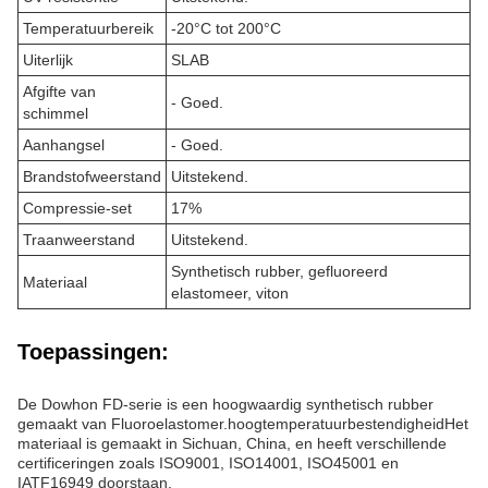
Kenmerken:
Productnaam: Fluorelastomeerrubber
Traanbestendigheid: Uitstekend