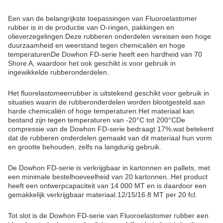
Moesvrijstelling: Goed
UV-bestandheid: uitstekend
Uiterlijk SLAB
Adhesie: Goed
Technische parameters:
Parameter
Waarde
O RINGEN, GASKETTEN,
GEMAKKELDEN VAN GEMAKKELDE
GEMAKKELDE GEMAKKELDE
Gebruik
GEMAKKELDEN VAN GEMAKKELDE
GEMAKKELDE GEMAKKELDEN,
Olieverzegelingen
UV-resistentie
Uitstekend.
Temperatuurbereik
-20°C tot 200°C
Uiterlijk
SLAB