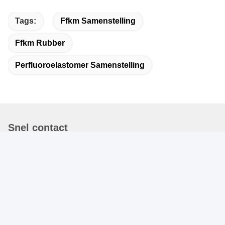
Tags:
Ffkm Samenstelling
Ffkm Rubber
Perfluoroelastomer Samenstelling
Snel contact
Adres
Room2010, Fortune Center, No.191 Tongyi Bystreet,
Chengdu, China
Telefoon
86-028-87578925-9:00