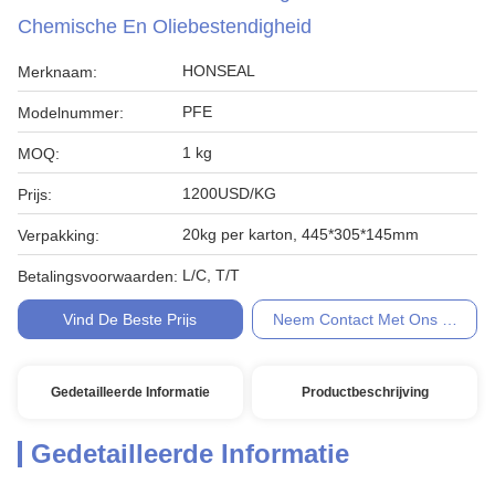
Chemische En Oliebestendigheid
HONSEAL
Merknaam:
PFE
Modelnummer:
1 kg
MOQ:
1200USD/KG
Prijs:
20kg per karton, 445*305*145mm
Verpakking:
L/C, T/T
Betalingsvoorwaarden:
Vind De Beste Prijs
Neem Contact Met Ons Op
Gedetailleerde Informatie
Productbeschrijving
Gedetailleerde Informatie