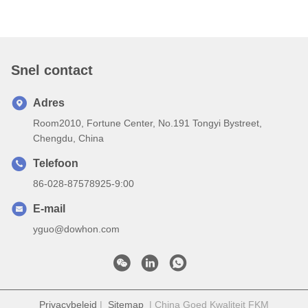
Snel contact
Adres
Room2010, Fortune Center, No.191 Tongyi Bystreet,
Chengdu, China
Telefoon
86-028-87578925-9:00
E-mail
yguo@dowhon.com
Privacybeleid
|
Sitemap
| China Goed Kwaliteit FKM
Rubberprecompound Auteursrecht © 2022-2026 Sichuan
Dowhon International Co., Ltd. Allemaal. Alle rechten