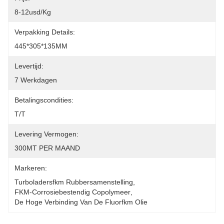
8-12usd/kg
Verpakking Details:
445*305*135MM
Levertijd:
7 Werkdagen
Betalingscondities:
T/T
Levering Vermogen:
300MT PER MAAND
Markeren:
Turboladersfkm Rubbersamenstelling
, 
FKM-Corrosiebestendig Copolymeer
, 
De Hoge Verbinding Van De Fluorfkm Olie