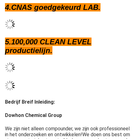
5.100,000 CLEAN LEVEL
productielijn.
Bedrijf Breif Inleiding:
Dowhon Chemical Group
We zijn niet alleen compounder, we zijn ook professioneel 
in het onderzoeken en ontwikkelen!We doen ons best om 
nieuwe materialen te ontwikkelen om aan de eisen van de 
klanten in binnen- en buitenlandse markten te voldoen., co-
innovatieontwikkeling met universiteit en professioneel 